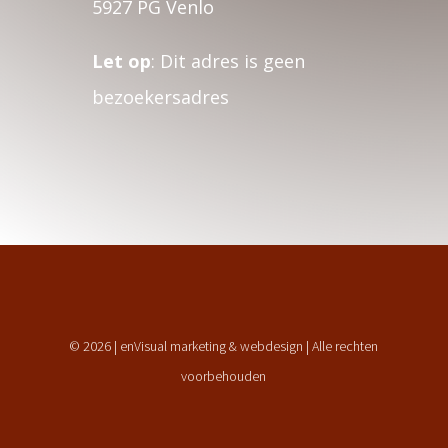
5927 PG Venlo
Let op
: Dit adres is geen
bezoekersadres
© 2026 | enVisual marketing & webdesign | Alle rechten
voorbehouden