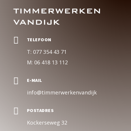

TELEFOON
T:
077 354 43 71
M:
06 418 13 112

E-MAIL
info@timmerwerkenvandijk

POSTADRES
Kockerseweg 32