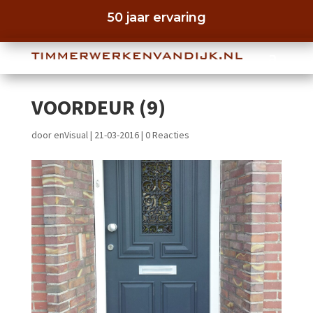
50 jaar ervaring
VOORDEUR (9)
door
enVisual
|
21-03-2016
|
0 Reacties