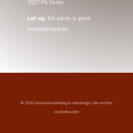
5927 PG Venlo
Let op
: Dit adres is geen
bezoekersadres
© 2026 | enVisual marketing & webdesign | Alle rechten
voorbehouden