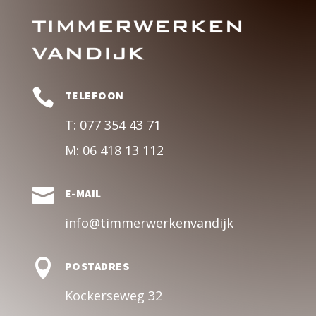

TELEFOON
T:
077 354 43 71
M:
06 418 13 112

E-MAIL
info@timmerwerkenvandijk

POSTADRES
Kockerseweg 32